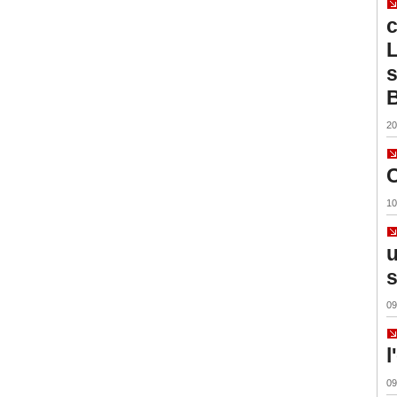
c
L
s
B
20
C
10
u
s
09
l
09