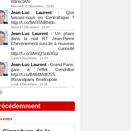
#directAN
Mercredi 11 Décembre - 22:50
Jean-Luc Laurent
: Que
faisons-nous en Centrafrique ?
http://t.co/9AO5NBhtdn
Mardi 10 Décembre - 18:47
Jean-Luc Laurent
: Un phare
dans la nuit RT Jean-Pierre
Chevènement suscite à nouveau
la curiosité
http://t.co/3AmQSob3Gp
Lundi 9 Décembre - 17:34
Jean-Luc Laurent
: Grand Paris:
gare à l'effet Cendrillon
http://t.co/B464MdKlSS
#Grandparis #métropole
Lundi 9 Décembre - 15:55
récédemment
écentes