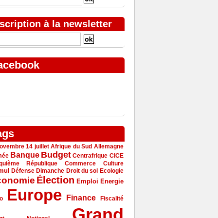
scription à la newsletter
acebook
ags
ovembre
14 juillet
Afrique du Sud
Allemagne
Budget
Banque
mée
Centrafrique
CICE
quième République
Commerce
Culture
mul
Défense
Dimanche
Droit du sol
Ecologie
Élection
conomie
Emploi
Energie
Europe
Finance
o
Fiscalité
Grand