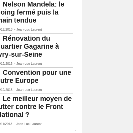
Nelson Mandela: le
oing fermé puis la
ain tendue
/12/2013
-
Jean-Luc Laurent
Rénovation du
uartier Gagarine à
vry-sur-Seine
/12/2013
-
Jean-Luc Laurent
Convention pour une
utre Europe
/12/2013
-
Jean-Luc Laurent
Le meilleur moyen de
utter contre le Front
ational ?
/11/2013
-
Jean-Luc Laurent