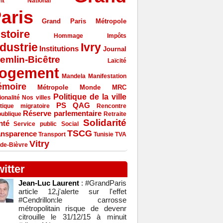
ont National
aris
Grand Paris Métropole
stoire
Hommage
Impôts
ndustrie
Ivry
Institutions
Journal
emlin-Bicêtre
Laïcité
ogement
Mandela
Manifestation
moire
Métropole
Monde
MRC
Politique de la ville
ionalité
Nos villes
PS
QAG
itique migratoire
Rencontre
Réserve parlementaire
ublique
Retraite
Solidarité
nté
Service public
Social
TSCG
ansparence
Transport
Tunisie
TVA
Vitry
-de-Bièvre
witter
Jean-Luc Laurent
: #GrandParis
article 12,j'alerte sur l'effet
#Cendrillon:le carrosse
métropolitain risque de devenr
citrouille le 31/12/15 à minuit