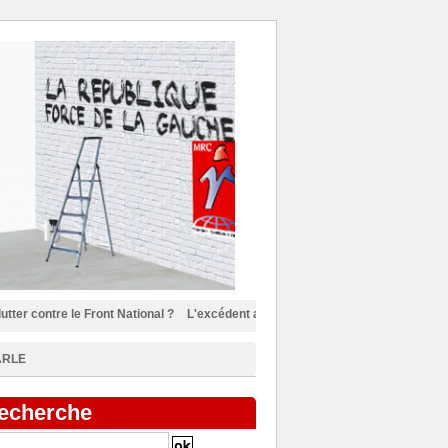
 Front National ?
L'excédent allemand et la réorientation de la construction 
ARLE
echerche