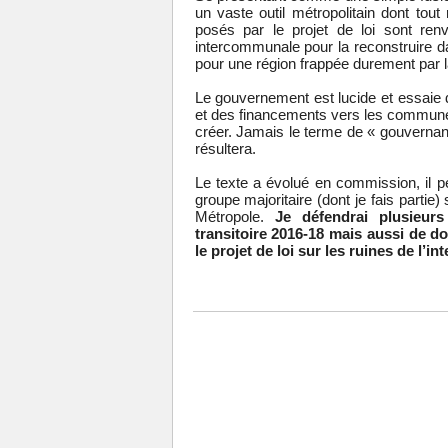
un vaste outil métropolitain dont tou
posés par le projet de loi sont re
intercommunale pour la reconstruire d
pour une région frappée durement par la
Le gouvernement est lucide et essaie
et des financements vers les commune
créer. Jamais le terme de « gouvernan
résultera.
Le texte a évolué en commission, il p
groupe majoritaire (dont je fais partie)
Métropole.
Je défendrai plusieu
transitoire 2016-18 mais aussi de do
le projet de loi sur les ruines de l’i