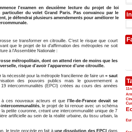
mmence l'examen en deuxième lecture du projet de loi
n particulier du volet Grand Paris. Pas convaincu par le
In
ent, je défendrai plusieurs amendements pour améliorer le
ntercommunale.
F
rosse se transformer en citrouille. C’est le risque que court
nt que le projet de loi d’affirmation des métropoles ne soit
ture à l’Assemblée Nationale :
rrosse métropolitain, dont on attend rien de moins que les
verselle, risque d’avoir l’apparence d’une citrouille.
 la nécessité pour la métropole francilienne de faire un
« saut
T
isation des pouvoirs publics mais le gouvernement a
s 19 intercommunalités (EPCI) créées au cours des années
11n
Ar
Cin
nir à ces nouveaux acteurs et que
l’Ile-de-France devait se
Cu
-intercommunalités
, le projet de loi renoue avec un schéma
E
de la petite couronne, créant une intercommunalité unique de 7
ière artificielle au sein de la réalité urbaine, du tissu urbain, la
Eur
, le texte procède en fait à
une dissolution des EPCI
dans