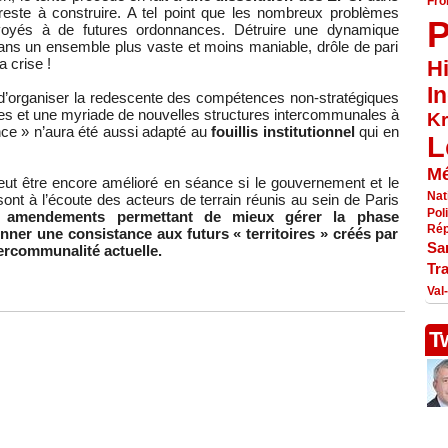
Fr
t reste à construire. A tel point que les nombreux problèmes
P
nvoyés à de futures ordonnances. Détruire une dynamique
ans un ensemble plus vaste et moins maniable, drôle de pari
 crise !
Hi
I
 d’organiser la redescente des compétences non-stratégiques
s et une myriade de nouvelles structures intercommunales à
Kr
ce » n’aura été aussi adapté au
fouillis institutionnel
qui en
L
Mé
eut être encore amélioré en séance si le gouvernement et le
Nat
 sont à l’écoute des acteurs de terrain réunis au sein de Paris
Pol
rs amendements permettant de mieux gérer la phase
Rép
nner une consistance aux futurs « territoires » créés par
Sa
ntercommunalité actuelle.
Tr
Val
T