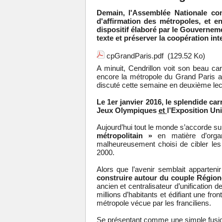
Demain, l'Assemblée Nationale co
d'affirmation des métropoles, et e
dispositif élaboré par le Gouvernem
texte et préserver la coopération i
cpGrandParis.pdf
(129.52 Ko)
A minuit, Cendrillon voit son beau car
encore la métropole du Grand Paris ava
discuté cette semaine en deuxième lec
Le 1er janvier 2016, le splendide ca
Jeux Olympiques
et
l’Exposition Uni
Aujourd’hui tout le monde s’accorde sur
métropolitain »
en matière d’organ
malheureusement choisi de cibler le
2000.
Alors que l’avenir semblait apparte
construire autour du couple Région
ancien et centralisateur d’unification 
millions d’habitants et édifiant une front
métropole vécue par les franciliens.
Se présentant comme une simple fusion