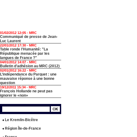
01/02/2012 12:05 -
MRC
Communiqué de presse de Jean-
Luc Laurent
22/01/2012 17:30 -
MRC
Table ronde l'Humanité: "La
République menacée par les
langues de France ?"
04/01/2012 14:07 -
MRC
Bulletin d’adhésion au MRC (2012)
02/01/2012 16:22 -
MRC
L’indépendance du Parquet : une
mauvaise réponse à une bonne
question
19/12/2011 15:34 -
MRC
François Hollande ne peut pas
ignorer le «non»
Le Kremlin-Bicêtre
Région Île-de-France