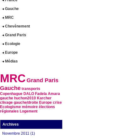
France
Gauche
MRC
Chevènement
Grand Paris
Ecologie
Europe
Médias
MRC
Grand Paris
Gauche
transports
Copenhague
DALO
Fadela Amara
gauche
huchon2010
Karcher
clivage gauche/droite
Europe
crise
Ecologisme
mémoire
élections
régionales
Logement
Archives
Novembre 2011 (1)