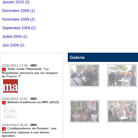
Janvier 2010 (3)
Décembre 2009 (1)
Novembre 2009 (2)
Septembre 2009 (2)
Juillet 2009 (1)
Juin 2009 (2)
Galerie
22/01/2012 17:30 -
MRC
Table ronde l'Humanité: "La
République menacée par les langues
de France ?"
DSCN1787.jpg
DSCN1776.jpg
04/01/2012 14:07 -
MRC
Bulletin d’adhésion au MRC (2012)
02/01/2012 16:22 -
MRC
DSCN1751.jpg
DSCN1760.jpg
L’indépendance du Parquet : une
mauvaise réponse à une bonne
question