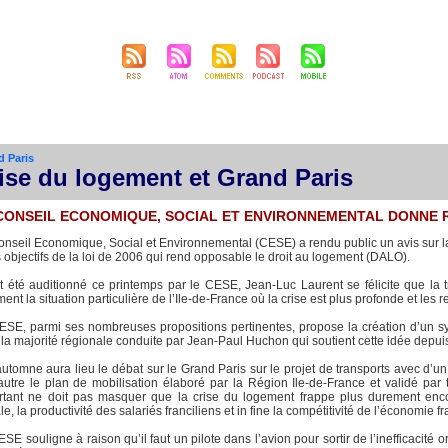
« Précédent
|
Accueil
|
Suivant 
d Paris
ise du logement et Grand Paris
CONSEIL ECONOMIQUE, SOCIAL ET ENVIRONNEMENTAL DONNE 
onseil Economique, Social et Environnemental (CESE) a rendu public un avis sur l
s objectifs de la loi de 2006 qui rend opposable le droit au logement (DALO).
t été auditionné ce printemps par le CESE, Jean-Luc Laurent se félicite que la
ment la situation particulière de l’Ile-de-France où la crise est plus profonde et les
ESE, parmi ses nombreuses propositions pertinentes, propose la création d’un syn
 la majorité régionale conduite par Jean-Paul Huchon qui soutient cette idée depui
utomne aura lieu le débat sur le Grand Paris sur le projet de transports avec d’u
autre le plan de mobilisation élaboré par la Région Ile-de-France et validé par t
rtant ne doit pas masquer que la crise du logement frappe plus durement enco
le, la productivité des salariés franciliens et in fine la compétitivité de l’économie f
SE souligne à raison qu’il faut un pilote dans l’avion pour sortir de l’inefficacité