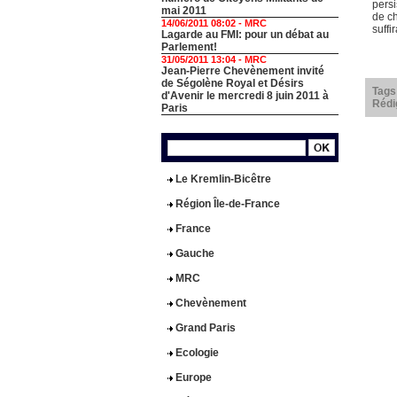
persi
mai 2011
de ch
14/06/2011 08:02 -
MRC
suffi
Lagarde au FMI: pour un débat au
Parlement!
31/05/2011 13:04 -
MRC
Jean-Pierre Chevènement invité
de Ségolène Royal et Désirs
Tags
d'Avenir le mercredi 8 juin 2011 à
Rédi
Paris
Le Kremlin-Bicêtre
Région Île-de-France
France
Gauche
MRC
Chevènement
Grand Paris
Ecologie
Europe