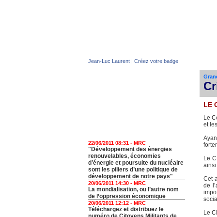
Jean-Luc Laurent
|
Créez votre badge
Gran
Cr
LE 
Le C
et le
Ayan
22/06/2011 08:31 -
MRC
forte
"Développement des énergies
renouvelables, économies
Le C
d’énergie et poursuite du nucléaire
ainsi
sont les piliers d’une politique de
développement de notre pays"
Cet a
20/06/2011 14:30 -
MRC
de l’
La mondialisation, ou l’autre nom
impo
de l’oppression économique
socia
20/06/2011 12:12 -
MRC
Téléchargez et distribuez le
Le CE
numéro de Citoyens Militants de