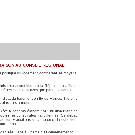
»
RAISON AU CONSEIL RÉGIONAL
a politique du logement, comparant les moyens
 troisième assemblée de la République affirme
 remèdes moins efficaces que partout ailleurs.
dicat du logement en Ile-de-France. Il rejoint
s plusieurs années.
n côté le schéma élaboré par Christian Blanc et
outes les collectivités franciliennes. Ce débat
re les Franciliens et compromet la cohésion
rancilienne.
 organisée. Face à l’inertie du Gouvernement qui