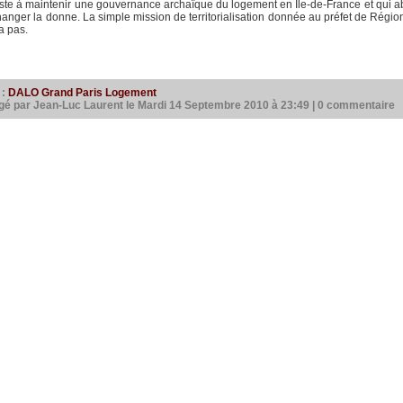
ste à maintenir une gouvernance archaïque du logement en Ile-de-France et qui aba
anger la donne. La simple mission de territorialisation donnée au préfet de Région 
ra pas.
 :
DALO
Grand Paris
Logement
gé par Jean-Luc Laurent le Mardi 14 Septembre 2010 à 23:49
|
0 commentaire