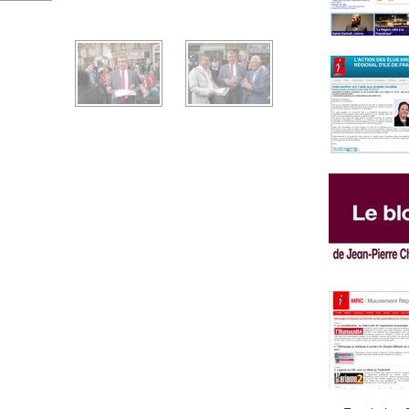
787.jpg
751.jpg
DSCN1760.jpg
RSCN1838.jpg