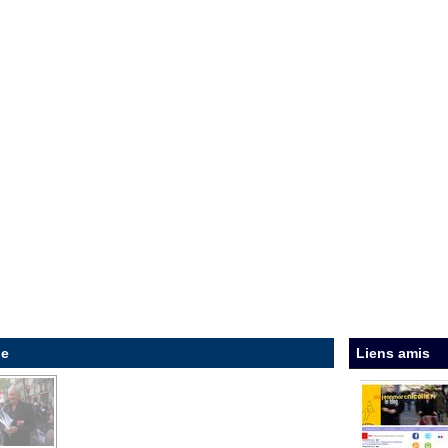
ie
Liens amis
DSCN1776.jpg
DSCN1770.jpg