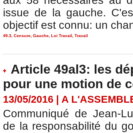
aux 58 nécessaires au d
issue de la gauche. C'e
objectif est connu: un cha
49.3
,
Censure
,
Gauche
,
Loi Travail
,
Travail
Article 49al3: les 
pour une motion de 
13/05/2016
|
A L'ASSEMBL
Communiqué de Jean-Luc
de la responsabilité du go