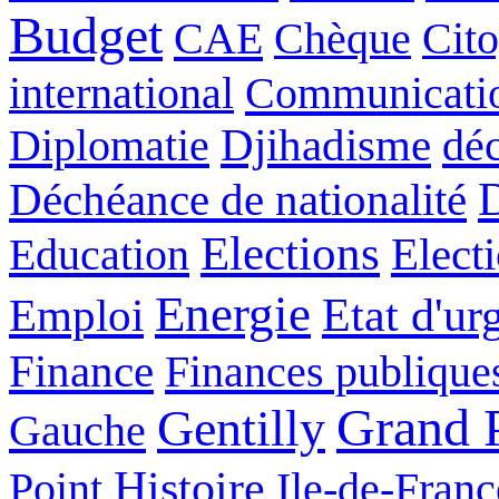
Budget
CAE
Chèque
Cit
international
Communicati
Diplomatie
Djihadisme
déc
Déchéance de nationalité
Elections
Education
Elect
Energie
Etat d'ur
Emploi
Finance
Finances publique
Grand P
Gentilly
Gauche
Histoire
Point
Ile-de-Franc