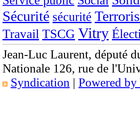
Service public
Social
Sécurité
Terrori
sécurité
Vitry
Travail
TSCG
Élect
Jean-Luc Laurent, député d
Nationale 126, rue de l'Uni
Syndication
|
Powered b