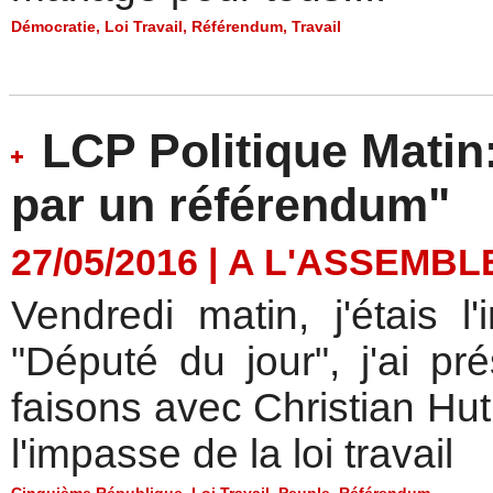
Démocratie
,
Loi Travail
,
Référendum
,
Travail
LCP Politique Matin:
par un référendum"
27/05/2016
|
A L'ASSEMBL
Vendredi matin, j'étais l
"Député du jour", j'ai pr
faisons avec Christian Hut
l'impasse de la loi travail
Cinquième République
,
Loi Travail
,
Peuple
,
Référendum