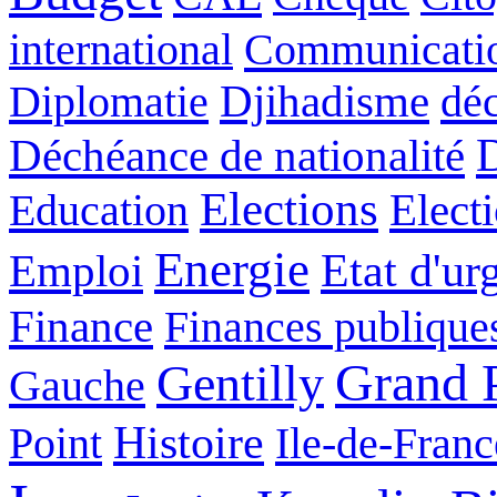
international
Communicati
Diplomatie
Djihadisme
déc
Déchéance de nationalité
Elections
Education
Elect
Energie
Etat d'ur
Emploi
Finance
Finances publique
Grand P
Gentilly
Gauche
Histoire
Point
Ile-de-Franc