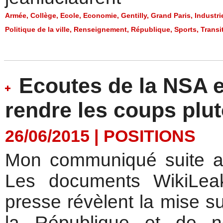
Armée
,
Collège
,
Ecole
,
Economie
,
Gentilly
,
Grand Paris
,
Industri
Politique de la ville
,
Renseignement
,
République
,
Sports
,
Transi
Ecoutes de la NSA e
rendre les coups plut
26/06/2015
|
POSITIONS
Mon communiqué suite au
Les documents WikiLeak
presse révèlent la mise su
la République et de n