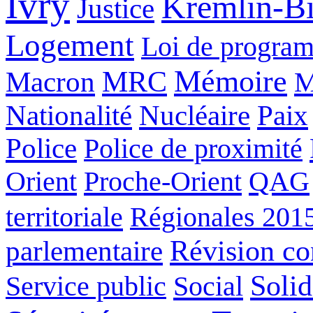
Ivry
Kremlin-Bi
Justice
Logement
Loi de program
Mémoire
Macron
MRC
M
Nucléaire
Nationalité
Paix
Police
Police de proximité
Orient
Proche-Orient
QAG
territoriale
Régionales 201
Révision con
parlementaire
Solid
Service public
Social