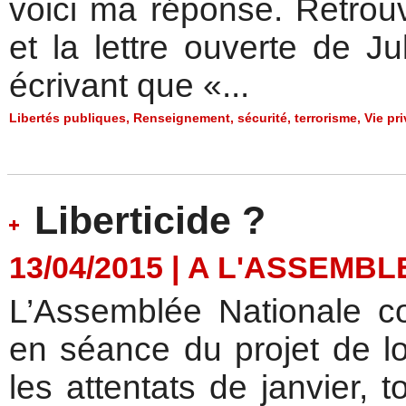
voici ma réponse. Retrouve
et la lettre ouverte de J
écrivant que «...
Libertés publiques
,
Renseignement
,
sécurité
,
terrorisme
,
Vie pr
Liberticide ?
13/04/2015
|
A L'ASSEMBL
L’Assemblée Nationale c
en séance du projet de l
les attentats de janvier, 