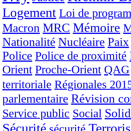
Logement
Loi de program
Mémoire
Macron
MRC
M
Nucléaire
Nationalité
Paix
Police
Police de proximité
Orient
Proche-Orient
QAG
territoriale
Régionales 201
Révision con
parlementaire
Solid
Service public
Social
Sécurité
Terrori
sécurité