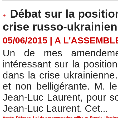
Débat sur la positio
crise russo-ukrainie
05/06/2015
|
A L'ASSEMBL
Un de mes amendemen
intéressant sur la positio
dans la crise ukrainienne.
et non belligérante. M. l
Jean-Luc Laurent, pour s
Jean-Luc Laurent. Cet...
Armée
,
Défense
,
Loi de programmation militaire
,
Russie
,
Ukrain