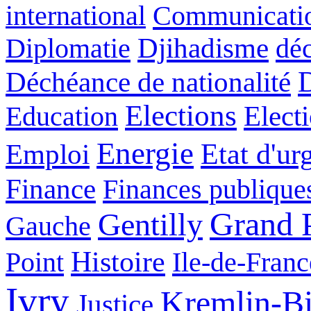
international
Communicati
Diplomatie
Djihadisme
déc
Déchéance de nationalité
Elections
Education
Elect
Energie
Etat d'ur
Emploi
Finance
Finances publique
Grand P
Gentilly
Gauche
Histoire
Point
Ile-de-Franc
Ivry
Kremlin-Bi
Justice