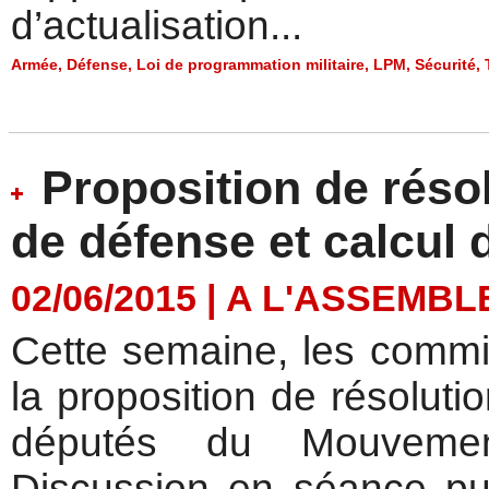
d’actualisation...
Armée
,
Défense
,
Loi de programmation militaire
,
LPM
,
Sécurité
,
Proposition de réso
de défense et calcul d
02/06/2015
|
A L'ASSEMBL
Cette semaine, les comm
la proposition de résolut
députés du Mouvement
Discussion en séance pub