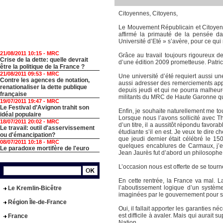
Citoyennes, Citoyens,
Le Mouvement Républicain et Citoyen c
affirmé la primauté de la pensée da
Université d’Eté » s’avère, pour ce qui 
21/08/2011 10:15 -
MRC
Grâce au travail toujours rigoureux d
Crise de la dette: quelle devrait
d’une édition 2009 prometteuse. Patri
être la politique de la France ?
21/08/2011 09:53 -
MRC
Une université d’été requiert aussi une
Contre les agences de notation,
aussi adresser des remerciements appu
renationaliser la dette publique
depuis jeudi et qui ne pourra malheu
française
militants du MRC de Haute Garonne qui
19/07/2011 19:47 -
MRC
Le Festival d’Avignon trahit son
Enfin, je souhaite naturellement me t
idéal populaire
Lorsque nous l’avons sollicité avec Thi
18/07/2011 20:02 -
MRC
d’un titre, il a aussitôt répondu favo
Le travail: outil d'asservissement
étudiante s’il en est. Je veux te dire c
ou d'émancipation?
que jeudi dernier était célébré le 
08/07/2011 10:18 -
MRC
quelques encablures de Carmaux, j’e
Le paradoxe mortifère de l'euro
Jean Jaurès fut d’abord un philosophe
L’occasion nous est offerte de se tourn
En cette rentrée, la France va mal. 
l’aboutissement logique d’un système
Le Kremlin-Bicêtre
imaginées par le gouvernement pour sort
Région Île-de-France
Oui, il fallait apporter les garanties 
est difficile à avaler. Mais qui aurai
France
Nation.