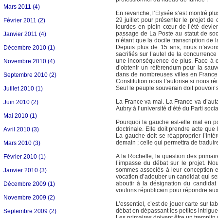
Mars 2011 (4)
En revanche, l’Elysée s’est montré plu
29 juillet pour présenter le projet d
Février 2011 (2)
lourdes en plein cœur de l’été devi
passage de La Poste au statut de soc
Janvier 2011 (4)
n’étant que la docile transcription de
Depuis plus de 15 ans, nous n’avon
Décembre 2010 (1)
sacrifiés sur l’autel de la concurrence
une inconséquence de plus. Face à ce
Novembre 2010 (4)
d’obtenir un référendum pour la sauv
dans de nombreuses villes en France, 
Septembre 2010 (2)
Constitution nous l’autorise si nous r
Seul le peuple souverain doit pouvoir s
Juillet 2010 (1)
La France va mal. La France va d’autan
Juin 2010 (2)
Aubry à l’université d’été du Parti soci
Mai 2010 (1)
Pourquoi la gauche est-elle mal en po
doctrinale. Elle doit prendre acte que 
Avril 2010 (3)
La gauche doit se réapproprier l’intér
demain ; celle qui permettra de tradu
Mars 2010 (3)
A la Rochelle, la question des primair
Février 2010 (1)
l’impasse du débat sur le projet. No
sommes associés à leur conception et 
Janvier 2010 (3)
vocation d’adouber un candidat qui sera
aboutir à la désignation du candidat
Décembre 2009 (1)
voulons républicain pour répondre aux
Novembre 2009 (2)
L’essentiel, c’est de jouer carte sur 
débat en dépassant les petites intrigu
Septembre 2009 (2)
Les primaires doivent être un tremplin 