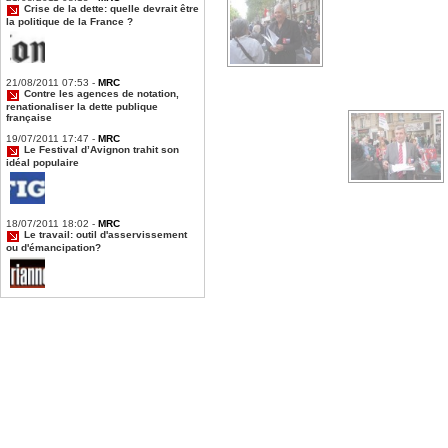
DSCN1776.jpg
Crise de la dette: quelle devrait être
la politique de la France ?
DSCN1787.jpg
21/08/2011 07:53 -
MRC
Contre les agences de notation,
renationaliser la dette publique
française
DSCN1751.jpg
19/07/2011 17:47 -
MRC
Le Festival d’Avignon trahit son
idéal populaire
DSCN1760.jpg
18/07/2011 18:02 -
MRC
Le travail: outil d'asservissement
ou d'émancipation?