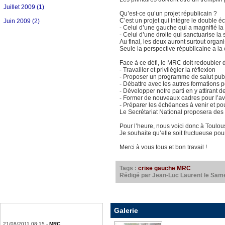
Juillet 2009 (1)
Qu’est-ce qu’un projet républicain ?
C’est un projet qui intègre le double é
Juin 2009 (2)
- Celui d’une gauche qui a magnifié la s
- Celui d’une droite qui sanctuarise l
Au final, les deux auront surtout organ
Seule la perspective républicaine a l
Face à ce défi, le MRC doit redoubler d’
- Travailler et privilégier la réflexion
- Proposer un programme de salut pub
- Débattre avec les autres formations p
- Développer notre parti en y attirant 
- Former de nouveaux cadres pour l’av
- Préparer les échéances à venir et po
Le Secrétariat National proposera des
Pour l’heure, nous voici donc à Toulous
Je souhaite qu’elle soit fructueuse pou
Merci à vous tous et bon travail !
Tags :
crise
gauche
MRC
Rédigé par Jean-Luc Laurent le Sam
Galerie
21/08/2011 08:15 -
MRC