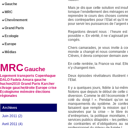
Gauche
Mais je dis que cette solution est insu
lorsque l’endettement des ménages est 
MRC
reprendre le cours des choses comme a
des contreparties pour l’Etat et qu’il 
Chevènement
pour servir les puissances de l’argent et
Grand Paris
Regardons devant nous : l’heure est 
possible ». En vérité, il ne s’agissait
Ecologie
congés.
Europe
Chers camarades, je vous invite à con
monde a changé et nous commande de d
Médias
Clèves, il devra composer demain avec
MRC
En cette rentrée, la France va mal. Ell
n’y changent rien.
Gauche
Logement
transports
Copenhague
Deux épisodes révélateurs illustrent
DALO
Fadela Amara
gauche
l’Etat.
huchon2010
Grand Paris
Karcher
clivage gauche/droite
Europe
crise
Il y a quelques jours, fidèle à lui-m
Ecologisme
mémoire
élections
Notons que depuis le début de cette c
régionales
diversion. Comme le dit l’économiste F
coté du doigt ! ». Pendant qu’on se
manquements du système. Je confesse 
Archives
faisaient que remplir la mission qui 
soulevées par la crise – le libre éc
d’entreprises, la politique monétaire,
Juin 2011 (2)
services publics dilapidés – les peti
de contraintes et d’obligations au 
Avril 2011 (4)
professionnel du rideau de fumée !