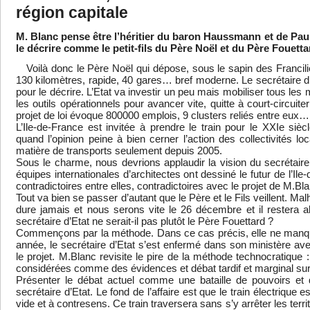
région capitale
M. Blanc pense être l’héritier du baron Haussmann et de Paul D
le décrire comme le petit-fils du Père Noël et du Père Fouetta
Voilà donc le Père Noël qui dépose, sous le sapin des Francilie
130 kilomètres, rapide, 40 gares… bref moderne. Le secrétaire 
pour le décrire. L’Etat va investir un peu mais mobiliser tous le
les outils opérationnels pour avancer vite, quitte à court-circuite
projet de loi évoque 800000 emplois, 9 clusters reliés entre eux…
L’Ile-de-France est invitée à prendre le train pour le XXIe sièc
quand l’opinion peine à bien cerner l’action des collectivités l
matière de transports seulement depuis 2005.
Sous le charme, nous devrions applaudir la vision du secrétaire
équipes internationales d’architectes ont dessiné le futur de l’Il
contradictoires entre elles, contradictoires avec le projet de M.
Tout va bien se passer d’autant que le Père et le Fils veillent. 
dure jamais et nous serons vite le 26 décembre et il restera al
secrétaire d’Etat ne serait-il pas plutôt le Père Fouettard ?
Commençons par la méthode. Dans ce cas précis, elle ne manq
année, le secrétaire d’Etat s’est enfermé dans son ministère av
le projet. M.Blanc revisite le pire de la méthode technocratique 
considérées comme des évidences et débat tardif et marginal su
Présenter le débat actuel comme une bataille de pouvoirs et
secrétaire d’Etat. Le fond de l’affaire est que le train électrique 
vide et à contresens. Ce train traversera sans s’y arrêter les territ