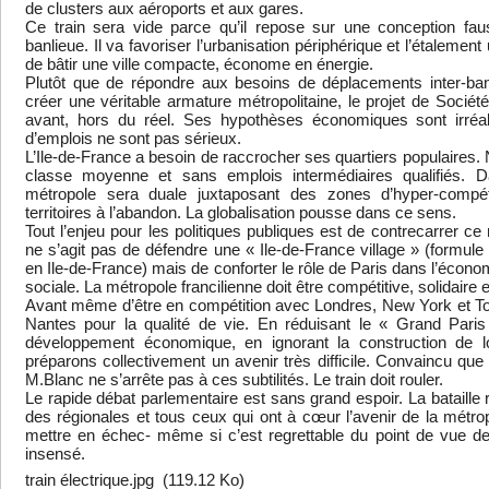
de clusters aux aéroports et aux gares.
Ce train sera vide parce qu’il repose sur une conception fa
banlieue. Il va favoriser l’urbanisation périphérique et l’étalemen
de bâtir une ville compacte, économe en énergie.
Plutôt que de répondre aux besoins de déplacements inter-ba
créer une véritable armature métropolitaine, le projet de Société
avant, hors du réel. Ses hypothèses économiques sont irréali
d’emplois ne sont pas sérieux.
L’Ile-de-France a besoin de raccrocher ses quartiers populaires. 
classe moyenne et sans emplois intermédiaires qualifiés.
métropole sera duale juxtaposant des zones d’hyper-compétit
territoires à l’abandon. La globalisation pousse dans ce sens.
Tout l’enjeu pour les politiques publiques est de contrecarrer ce
ne s’agit pas de défendre une « Ile-de-France village » (formule 
en Ile-de-France) mais de conforter le rôle de Paris dans l’éco
sociale. La métropole francilienne doit être compétitive, solidaire e
Avant même d’être en compétition avec Londres, New York et Tok
Nantes pour la qualité de vie. En réduisant le « Grand Paris
développement économique, en ignorant la construction de 
préparons collectivement un avenir très difficile. Convaincu que 
M.Blanc ne s’arrête pas à ces subtilités. Le train doit rouler.
Le rapide débat parlementaire est sans grand espoir. La bataill
des régionales et tous ceux qui ont à cœur l’avenir de la métropo
mettre en échec- même si c’est regrettable du point de vue des
insensé.
train électrique.jpg
(119.12 Ko)