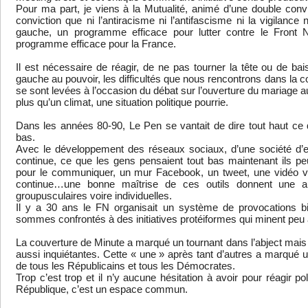
Pour ma part, je viens à la Mutualité, animé d’une double convi
conviction que ni l’antiracisme ni l’antifascisme ni la vigilan
gauche, un programme efficace pour lutter contre le Front 
programme efficace pour la France.
Il est nécessaire de réagir, de ne pas tourner la tête ou de bai
gauche au pouvoir, les difficultés que nous rencontrons dans la c
se sont levées à l’occasion du débat sur l’ouverture du mariage
plus qu’un climat, une situation politique pourrie.
Dans les années 80-90, Le Pen se vantait de dire tout haut ce q
bas.
Avec le développement des réseaux sociaux, d’une société d’ex
continue, ce que les gens pensaient tout bas maintenant ils p
pour le communiquer, un mur Facebook, un tweet, une vidéo vi
continue…une bonne maîtrise de ces outils donnent une au
groupusculaires voire individuelles.
Il y a 30 ans le FN organisait un système de provocations b
sommes confrontés à des initiatives protéiformes qui minent peu 
La couverture de Minute a marqué un tournant dans l’abject mais 
aussi inquiétantes. Cette « une » après tant d’autres a marqué u
de tous les Républicains et tous les Démocrates.
Trop c’est trop et il n’y aucune hésitation à avoir pour réagir pol
République, c’est un espace commun.