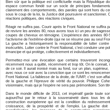
Bien sûr que la politique est conflictuelle mais la République 
espace commun fondé sur un socle de principes fondamenta
clairement des comportements, des paroles qui sont hors du cer
sous le coup de la loi, la Justice doit poursuivre et sanctionner. Ce
réactions politiques, des réactions civiques.
Réagir ne suffira pas. Courir après le Front National ne suffira p
de revivre les années 80, nous avons tous ici un peu de sagesse 
coupes de cheveux en témoigne. L’expérience des années 80-90
l’activisme de l’extrême-droite (qui ne se résume pas au seul Front 
La gauche a historiquement la responsabilité de lutter contre
insécurités. Lutter contre le Front National, c’est conduire une po
émancipe et qui protège, collectivement et individuellement.
Permettez-moi une évocation que certains trouveront incong
récemment nous a quitté, récemment et trop tôt. On le connait, il
de ce soir. Il aurait ironisé mais au fond, sur un plan, supérieur, i
avec nous ce soir avec la conviction que ce sont les renoncement
Front National. La faiblesse de la droite, de l’UMP, c’est son affa
de la gauche et l’épreuve de vérité du pouvoir. Philippe Cohe
visionnaire, mais qui je l’espère ne sera pas prémonitoire. Son titr
Dans le monde difficile de 2013, cet impératif garde toute so
aujourd’hui par le retour à la souveraineté dans tous les d
construction européenne qui est la condition du redressemen
croissance, de la prospérité et de l’emploi. La gauche doit